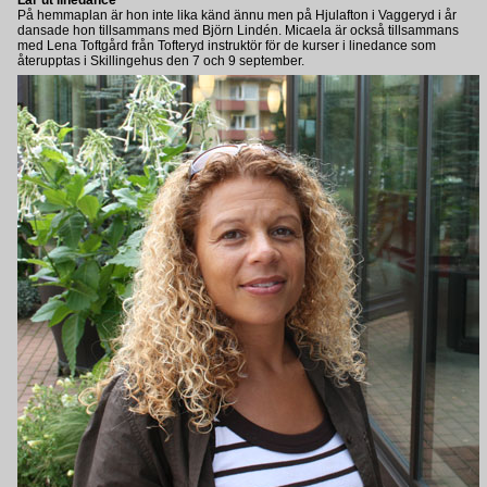
Lär ut linedance
På hemmaplan är hon inte lika känd ännu men på Hjulafton i Vaggeryd i år
dansade hon tillsammans med Björn Lindén. Micaela är också tillsammans
med Lena Toftgård från Tofteryd instruktör för de kurser i linedance som
återupptas i Skillingehus den 7 och 9 september.