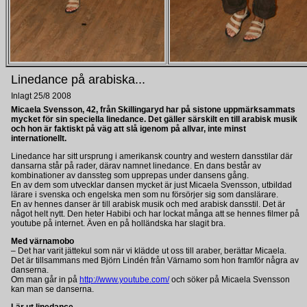
Linedance på arabiska...
Inlagt 25/8 2008
Micaela Svensson, 42, från Skillingaryd har på sistone uppmärksammats
mycket för sin speciella linedance. Det gäller särskilt en till arabisk musik
och hon är faktiskt på väg att slå igenom på allvar, inte minst
internationellt.
Linedance har sitt ursprung i amerikansk country and western dansstilar där
dansarna står på rader, därav namnet linedance. En dans består av
kombinationer av danssteg som upprepas under dansens gång.
En av dem som utvecklar dansen mycket är just Micaela Svensson, utbildad
lärare i svenska och engelska men som nu försörjer sig som danslärare.
En av hennes danser är till arabisk musik och med arabisk dansstil. Det är
något helt nytt. Den heter Habibi och har lockat många att se hennes filmer på
youtube på internet. Även en på holländska har slagit bra.
Med värnamobo
– Det har varit jättekul som när vi klädde ut oss till araber, berättar Micaela.
Det är tillsammans med Björn Lindén från Värnamo som hon framför några av
danserna.
Om man går in på
http://www.youtube.com/
och söker på Micaela Svensson
kan man se danserna.