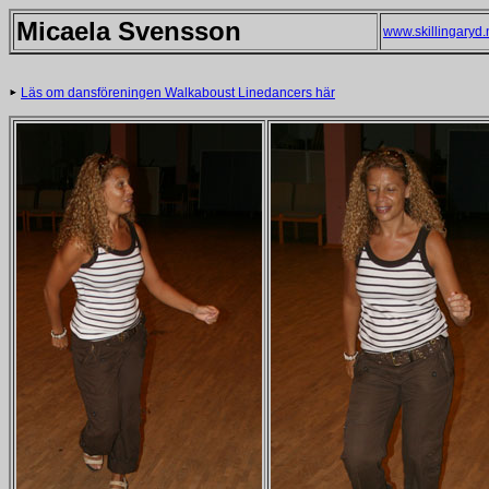
Micaela Svensson
www.skillingaryd.
Läs om dansföreningen Walkaboust Linedancers här