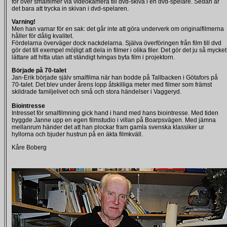
för över smalfilmer via videokamera till dvd-skiva i en dvd-spelare. Sedan är
det bara att trycka in skivan i dvd-spelaren.
Varning!
Men han varnar för en sak: det går inte att göra underverk om originalfilmerna
håller för dålig kvalitet.
Fördelarna överväger dock nackdelarna. Själva överföringen från film till dvd
gör det till exempel möjligt att dela in filmer i olika filer. Det gör det ju så mycket
lättare att hitta utan att ständigt tvingas byta film i projektorn.
Började på 70-talet
Jan-Erik började själv smalfilma när han bodde på Tallbacken i Götafors på
70-talet. Det blev under årens lopp åtskilliga meter med filmer som främst
skildrade familjelivet och små och stora händelser i Vaggeryd.
Biointresse
Intresset för smalfilmning gick hand i hand med hans biointresse. Med tiden
byggde Janne upp en egen filmstudio i villan på Boarpsvägen. Med jämna
mellanrum händer det att han plockar fram gamla svenska klassiker ur
hyllorna och bjuder hustrun på en äkta filmkväll.
Kåre Boberg