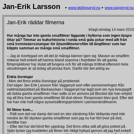
Jan-Erik Larsson
www.skillingaryd.nu
www.vaggeryd.nu
Jan-Erik räddar filmerna
Inlagt söndag 14 mars 2010
Hur många har inte gamla smalfilmer liggande i hyllorna som ingen längre
tittar på? Timmar av kulturhistoria i runda små gula askar med allt från
små treminutersstumpar för åttamillimetersfilm till långfilmer som har
klippts samman av många små smalfilmer.
– Jag är övertygad om att det är många känner igen sig. Massor av smalfilm
riskerar helt enkelt att hamna bland soporna i framtiden för att gamla
filmprojektorer har slutat att fungera och för att många tröttnat eftersom hela
utrustningen är så bökig att plocka fram. Därför blir det aldrig av.
Enkla lösningar
–Men det finns enkla lösningar på problemet.
Det säger Jan-Erik Larsson från Vaggeryd som efter pensioneringen från
vaktmästarjobbet på Bäckalyckan i Vaggeryd har tagit som sin nya livsuppgift
att rädda gamla smalfilmer. Han satte ut en annons på Blocket där han erbjöd
sig att föra över gamla smalfilmer till dvd-skivor. Responsen blev god. Efter det
har han inte haft några sysselsättningsproblem i pensionärstillvaron.
90 filmer kom...
– Rätt som det var damp det ned en stor sändning från Vetlanda med inte
mindre än 90 stycken gamla smalfilmer som jag nu har fört över på dvd,
berättar han.
– Efter det har det blivit fler uppdrag. Det finns olika sätt att göra jobbet på .
Själv tycker jag kvaliteten på filmer blir riktigt hyfsad genom att jag helt enkelt