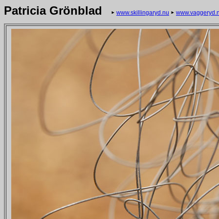
Patricia Grönblad
www.skillingaryd.nu
www.vaggeryd.