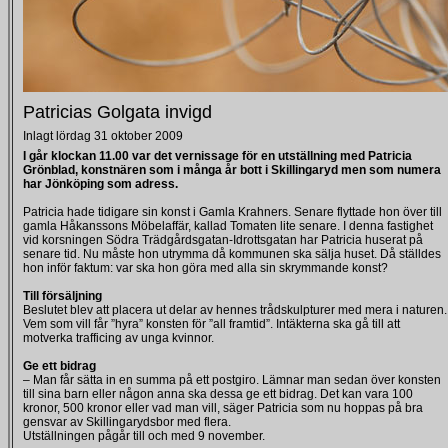
Patricias Golgata invigd
Inlagt lördag 31 oktober 2009
I går klockan 11.00 var det vernissage för en utställning med Patricia
Grönblad, konstnären som i många år bott i Skillingaryd men som numera
har Jönköping som adress.
Patricia hade tidigare sin konst i Gamla Krahners. Senare flyttade hon över till
gamla Håkanssons Möbelaffär, kallad Tomaten lite senare. I denna fastighet
vid korsningen Södra Trädgårdsgatan-Idrottsgatan har Patricia huserat på
senare tid. Nu måste hon utrymma då kommunen ska sälja huset. Då ställdes
hon inför faktum: var ska hon göra med alla sin skrymmande konst?
Till försäljning
Beslutet blev att placera ut delar av hennes trådskulpturer med mera i naturen.
Vem som vill får ”hyra” konsten för ”all framtid”. Intäkterna ska gå till att
motverka trafficing av unga kvinnor.
Ge ett bidrag
– Man får sätta in en summa på ett postgiro. Lämnar man sedan över konsten
till sina barn eller någon anna ska dessa ge ett bidrag. Det kan vara 100
kronor, 500 kronor eller vad man vill, säger Patricia som nu hoppas på bra
gensvar av Skillingarydsbor med flera.
Utställningen pågår till och med 9 november.