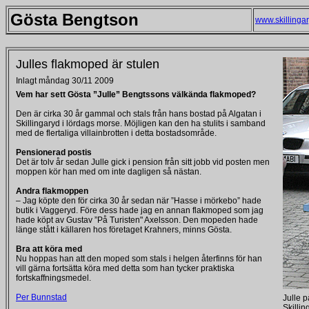
Gösta Bengtson
www.skillinga
Julles flakmoped är stulen
Inlagt måndag 30/11 2009
Vem har sett Gösta ”Julle” Bengtssons välkända flakmoped?
Den är cirka 30 år gammal och stals från hans bostad på Algatan i
Skillingaryd i lördags morse. Möjligen kan den ha stulits i samband
med de flertaliga villainbrotten i detta bostadsområde.
Pensionerad postis
Det är tolv år sedan Julle gick i pension från sitt jobb vid posten men
moppen kör han med om inte dagligen så nästan.
Andra flakmoppen
– Jag köpte den för cirka 30 år sedan när ”Hasse i mörkebo” hade
butik i Vaggeryd. Före dess hade jag en annan flakmoped som jag
hade köpt av Gustav ”På Turisten" Axelsson. Den mopeden hade
länge stått i källaren hos företaget Krahners, minns Gösta.
Bra att köra med
Nu hoppas han att den moped som stals i helgen återfinns för han
vill gärna fortsätta köra med detta som han tycker praktiska
fortskaffningsmedel.
Per Bunnstad
Julle p
Skilli