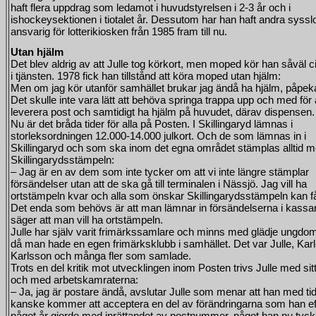
haft flera uppdrag som ledamot i huvudstyrelsen i 2-3 år och i
ishockeysektionen i tiotalet år. Dessutom har han haft andra syss
ansvarig för lotterikiosken från 1985 fram till nu.
Utan hjälm
Det blev aldrig av att Julle tog körkort, men moped kör han såväl c
i tjänsten. 1978 fick han tillstånd att köra moped utan hjälm:
Men om jag kör utanför samhället brukar jag ändå ha hjälm, påpek
Det skulle inte vara lätt att behöva springa trappa upp och med för 
leverera post och samtidigt ha hjälm på huvudet, därav dispensen.
Nu är det bråda tider för alla på Posten. I Skillingaryd lämnas i
storleksordningen 12.000-14.000 julkort. Och de som lämnas in i
Skillingaryd och som ska inom det egna området stämplas alltid 
Skillingarydsstämpeln:
– Jag är en av dem som inte tycker om att vi inte längre stämplar
försändelser utan att de ska gå till terminalen i Nässjö. Jag vill ha
ortstämpeln kvar och alla som önskar Skillingarydsstämpeln kan få
Det enda som behövs är att man lämnar in försändelserna i kassa
säger att man vill ha ortstämpeln.
Julle har själv varit frimärkssamlare och minns med glädje ungdo
då man hade en egen frimärksklubb i samhället. Det var Julle, Kar
Karlsson och många fler som samlade.
Trots en del kritik mot utvecklingen inom Posten trivs Julle med sit
och med arbetskamraterna:
– Ja, jag är postare ändå, avslutar Julle som menar att han med ti
kanske kommer att acceptera en del av förändringarna som han ef
något år gjorde med inrättandet av postnummer, något han nu tyck