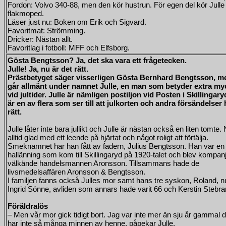
Fordon: Volvo 340-88, men den kör hustrun. För egen del kör Julle
flakmoped.
Läser just nu: Boken om Erik och Sigvard.
Favoritmat: Strömming.
Dricker: Nästan allt.
Favoritlag i fotboll: MFF och Elfsborg.
Gösta Bengtsson? Ja, det ska vara ett frågetecken.
Julle! Ja, nu är det rätt.
Prästbetyget säger visserligen Gösta Bernhard Bengtsson, m
går allmänt under namnet Julle, en man som betyder extra my
vid jultider. Julle är nämligen postiljon vid Posten i Skillingar
är en av flera som ser till att julkorten och andra försändelse
rätt.
Julle låter inte bara jullikt och Julle är nästan också en liten tomte.
alltid glad med ett leende på hjärtat och något roligt att förtälja.
Smeknamnet har han fått av fadern, Julius Bengtsson. Han var en
hallänning som kom till Skillingaryd på 1920-talet och blev kompa
välkände handelsmannen Aronsson. Tillsammans hade de
livsmedelsaffären Aronsson & Bengtsson.
I familjen fanns också Julles mor samt hans tre syskon, Roland, n
Ingrid Sönne, avliden som annars hade varit 66 och Kerstin Stebran
Föräldralös
– Men vår mor gick tidigt bort. Jag var inte mer än sju år gammal 
har inte så många minnen av henne, påpekar Julle.