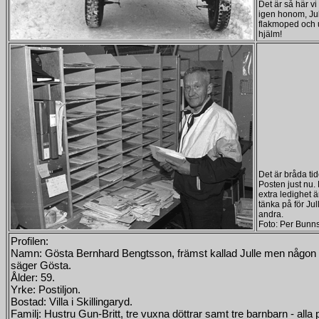
Det är så här v
igen honom, Jul
flakmoped och 
hjälm!
Det är bråda ti
Posten just nu
extra ledighet är
tänka på för Ju
andra.
Foto: Per Bunn
Profilen:
Namn: Gösta Bernhard Bengtsson, främst kallad Julle men någon
säger Gösta.
Ålder: 59.
Yrke: Postiljon.
Bostad: Villa i Skilli
ngaryd.
Familj: Hustru Gun-Britt, tre vuxna döttrar samt tre barnbarn - alla 