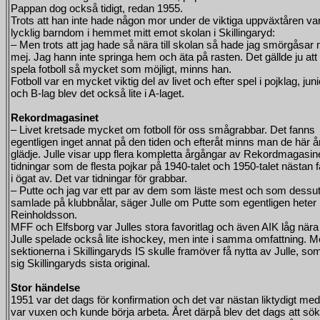
Pappan dog också tidigt, redan 1955.
Trots att han inte hade någon mor under de viktiga uppväxtåren va
lycklig barndom i hemmet mitt emot skolan i Skillingaryd:
– Men trots att jag hade så nära till skolan så hade jag smörgåsar
mej. Jag hann inte springa hem och äta på rasten. Det gällde ju att
spela fotboll så mycket som möjligt, minns han.
Fotboll var en mycket viktig del av livet och efter spel i pojklag, juni
och B-lag blev det också lite i A-laget.
Rekordmagasinet
– Livet kretsade mycket om fotboll för oss smågrabbar. Det fanns
egentligen inget annat på den tiden och efteråt minns man de här 
glädje. Julle visar upp flera kompletta årgångar av Rekordmagasine
tidningar som de flesta pojkar på 1940-talet och 1950-talet nästan f
i ögat av. Det var tidningar för grabbar.
– Putte och jag var ett par av dem som läste mest och som dess
samlade på klubbnålar, säger Julle om Putte som egentligen heter
Reinholdsson.
MFF och Elfsborg var Julles stora favoritlag och även AIK låg nära 
Julle spelade också lite ishockey, men inte i samma omfattning. 
sektionerna i Skillingaryds IS skulle framöver få nytta av Julle, som
sig Skillingaryds sista original.
Stor händelse
1951 var det dags för konfirmation och det var nästan liktydigt me
var vuxen och kunde börja arbeta. Året därpå blev det dags att söka