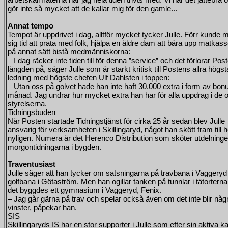
gör inte så mycket att de kallar mig för den gamle...
Annat tempo
Tempot är uppdrivet i dag, alltför mycket tycker Julle. Förr kunde 
sig tid att prata med folk, hjälpa en äldre dam att bära upp matkass
på annat sätt bistå medmänniskorna:
– I dag räcker inte tiden till för denna ”service” och det förlorar Post
längden på, säger Julle som är starkt kritisk till Postens allra högst
ledning med högste chefen Ulf Dahlsten i toppen:
– Utan oss på golvet hade han inte haft 30.000 extra i form av bon
månad. Jag undrar hur mycket extra han har för alla uppdrag i de o
styrelserna.
Tidningsbuden
När Posten startade Tidningstjänst för cirka 25 år sedan blev Julle
ansvarig för verksamheten i Skillingaryd, något han skött fram till h
nyligen. Numera är det Herenco Distribution som sköter utdelning
morgontidningarna i bygden.
Traventusiast
Julle säger att han tycker om satsningarna på travbana i Vaggeryd
golfbana i Götaström. Men han ogillar tanken på tunnlar i tätorterna
det byggdes ett gymnasium i Vaggeryd, Fenix.
– Jag går gärna på trav och spelar också även om det inte blir någ
vinster, påpekar han.
SIS
Skillingaryds IS har en stor supporter i Julle som efter sin aktiva ka