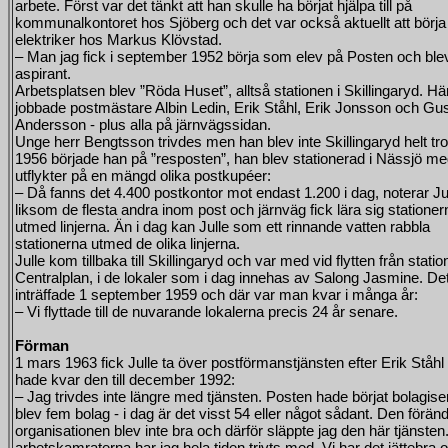
arbete. Först var det tänkt att han skulle ha börjat hjälpa till på
kommunalkontoret hos Sjöberg och det var också aktuellt att börj
elektriker hos Markus Klövstad.
– Man jag fick i september 1952 börja som elev på Posten och ble
aspirant.
Arbetsplatsen blev ”Röda Huset”, alltså stationen i Skillingaryd. Hä
jobbade postmästare Albin Ledin, Erik Ståhl, Erik Jonsson och Gu
Andersson - plus alla på järnvägssidan.
Unge herr Bengtsson trivdes men han blev inte Skillingaryd helt tr
1956 började han på ”resposten”, han blev stationerad i Nässjö m
utflykter på en mängd olika postkupéer:
– Då fanns det 4.400 postkontor mot endast 1.200 i dag, noterar J
liksom de flesta andra inom post och järnväg fick lära sig stationer
utmed linjerna. Än i dag kan Julle som ett rinnande vatten rabbla
stationerna utmed de olika linjerna.
Julle kom tillbaka till Skillingaryd och var med vid flytten från station
Centralplan, i de lokaler som i dag innehas av Salong Jasmine. De
inträffade 1 september 1959 och där var man kvar i många år:
– Vi flyttade till de nuvarande lokalerna precis 24 år senare.
Förman
1 mars 1963 fick Julle ta över postförmanstjänsten efter Erik Ståh
hade kvar den till december 1992:
– Jag trivdes inte längre med tjänsten. Posten hade börjat bolagise
blev fem bolag - i dag är det visst 54 eller något sådant. Den förän
organisationen blev inte bra och därför släppte jag den här tjänste
arbetskamraterna har jag hela tiden trivts med. Vi har det jättebra 