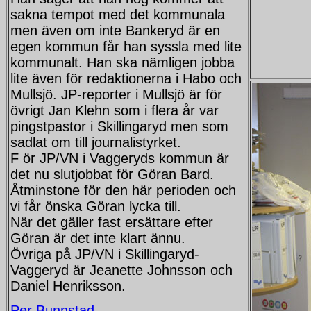
sakna tempot med det kommunala
men även om inte Bankeryd är en
egen kommun får han syssla med lite
kommunalt. Han ska nämligen jobba
lite även för redaktionerna i Habo och
Mullsjö. JP-reporter i Mullsjö är för
övrigt Jan Klehn som i flera år var
pingstpastor i Skillingaryd men som
sadlat om till journalistyrket.
F ör JP/VN i Vaggeryds kommun är
det nu slutjobbat för Göran Bard.
Åtminstone för den här perioden och
vi får önska Göran lycka till.
När det gäller fast ersättare efter
Göran är det inte klart ännu.
Övriga på JP/VN i Skillingaryd-
Vaggeryd är Jeanette Johnsson och
Daniel Henriksson.
Per Bunnstad