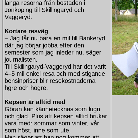
långa resorna från bostaden i
Jönköping till Skillingaryd och
Vaggeryd.
Kortare resväg
– Jag får nu bara en mil till Bankeryd
där jag börjar jobba efter den
semester som jag inleder nu, säger
journalisten.
Till Skilingaryd-Vaggeryd har det varit
4–5 mil enkel resa och med stigande
bensinpriser blir resekostnaderna
hgre och högre.
Kepsen är alltid med
Göran kan kännetecknas som lugn
och glad. Plus att kepsen alltid brukar
vara med: sommar som vinter, vår
som höst, inne som ute.
Han säger att han nog kommer att