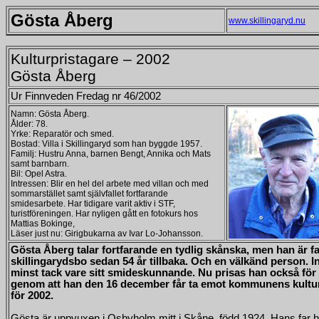
Gösta Åberg
www.skillingaryd.nu
Kulturpristagare – 2002
Gösta Åberg
Ur Finnveden Fredag nr 46/2002
Namn: Gösta Åberg.
Ålder: 78.
Yrke: Reparatör och smed.
Bostad: Villa i Skillingaryd som han byggde 1957.
Familj: Hustru Anna, barnen Bengt, Annika och Mats
samt barnbarn.
Bil: Opel Astra.
Intressen: Blir en hel del arbete med villan och med
sommarstället samt självfallet fortfarande
smidesarbete. Har tidigare varit aktiv i STF,
turistföreningen. Har nyligen gått en fotokurs hos
Mattias Bokinge,
Läser just nu: Girigbukarna av Ivar Lo-Johansson.
Gösta Åberg talar fortfarande en tydlig skånska, men han är fa
skillingarydsbo sedan 54 år tillbaka. Och en välkänd person. I
minst tack vare sitt smideskunnande. Nu prisas han också för 
genom att han den 16 december får ta emot kommunens kultu
för 2002.
Gösta är uppvuxen i Osbyholm mitt i Skåne, född 1924. Hans far 