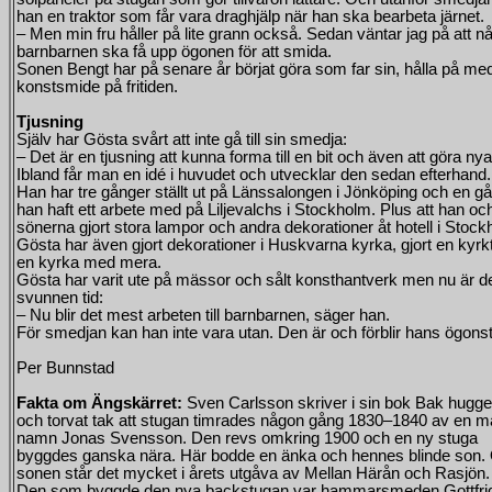
han en traktor som får vara draghjälp när han ska bearbeta järnet.
– Men min fru håller på lite grann också. Sedan väntar jag på att n
barnbarnen ska få upp ögonen för att smida.
Sonen Bengt har på senare år börjat göra som far sin, hålla på me
konstsmide på fritiden.
Tjusning
Själv har Gösta svårt att inte gå till sin smedja:
– Det är en tjusning att kunna forma till en bit och även att göra ny
Ibland får man en idé i huvudet och utvecklar den sedan efterhand.
Han har tre gånger ställt ut på Länssalongen i Jönköping och en g
han haft ett arbete med på Liljevalchs i Stockholm. Plus att han oc
sönerna gjort stora lampor och andra dekorationer åt hotell i Stock
Gösta har även gjort dekorationer i Huskvarna kyrka, gjort en kyrktu
en kyrka med mera.
Gösta har varit ute på mässor och sålt konsthantverk men nu är d
svunnen tid:
– Nu blir det mest arbeten till barnbarnen, säger han.
För smedjan kan han inte vara utan. Den är och förblir hans ögons
Per Bunnstad
Fakta om Ängskärret:
Sven Carlsson skriver i sin bok Bak hugge
och torvat tak att stugan timrades någon gång 1830–1840 av en m
namn Jonas Svensson. Den revs omkring 1900 och en ny stuga
byggdes ganska nära. Här bodde en änka och hennes blinde son
sonen står det mycket i årets utgåva av Mellan Härån och Rasjön.
Den som byggde den nya backstugan var hammarsmeden Gottfri