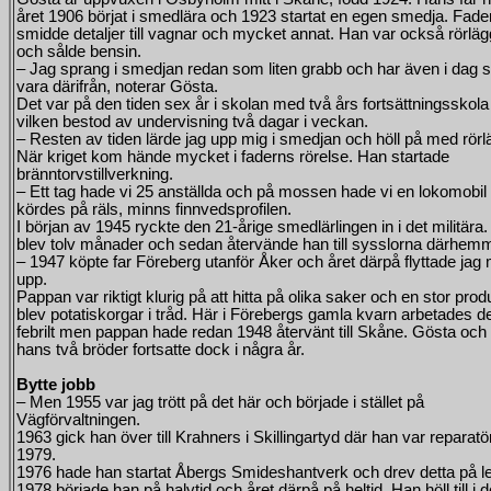
året 1906 börjat i smedlära och 1923 startat en egen smedja. Fade
smidde detaljer till vagnar och mycket annat. Han var också rörlä
och sålde bensin.
– Jag sprang i smedjan redan som liten grabb och har även i dag sv
vara därifrån, noterar Gösta.
Det var på den tiden sex år i skolan med två års fortsättningsskola
vilken bestod av undervisning två dagar i veckan.
– Resten av tiden lärde jag upp mig i smedjan och höll på med rörl
När kriget kom hände mycket i faderns rörelse. Han startade
bränntorvstillverkning.
– Ett tag hade vi 25 anställda och på mossen hade vi en lokomobi
kördes på räls, minns finnvedsprofilen.
I början av 1945 ryckte den 21-årige smedlärlingen in i det militära.
blev tolv månader och sedan återvände han till sysslorna därhem
– 1947 köpte far Föreberg utanför Åker och året därpå flyttade jag
upp.
Pappan var riktigt klurig på att hitta på olika saker och en stor prod
blev potatiskorgar i tråd. Här i Förebergs gamla kvarn arbetades d
febrilt men pappan hade redan 1948 återvänt till Skåne. Gösta och
hans två bröder fortsatte dock i några år.
Bytte jobb
– Men 1955 var jag trött på det här och började i stället på
Vägförvaltningen.
1963 gick han över till Krahners i Skillingartyd där han var reparatör 
1979.
1976 hade han startat Åbergs Smideshantverk och drev detta på led
1978 började han på halvtid och året därpå på heltid. Han höll till i 