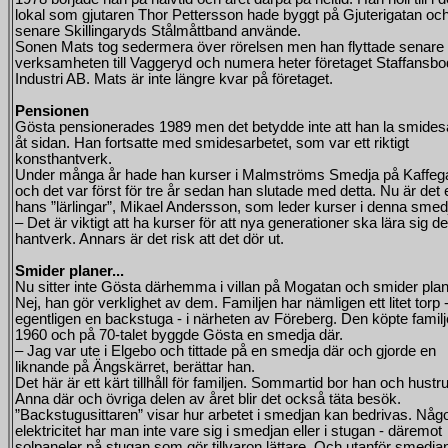
lokal som gjutaren Thor Pettersson hade byggt på Gjuterigatan o
senare Skillingaryds Stålmåttband använde.
Sonen Mats tog sedermera över rörelsen men han flyttade senare
verksamheten till Vaggeryd och numera heter företaget Staffansb
Industri AB. Mats är inte längre kvar på företaget.
Pensionen
Gösta pensionerades 1989 men det betydde inte att han la smides
åt sidan. Han fortsatte med smidesarbetet, som var ett riktigt
konsthantverk.
Under många år hade han kurser i Malmströms Smedja på Kaffeg
och det var först för tre år sedan han slutade med detta. Nu är det
hans ”lärlingar”, Mikael Andersson, som leder kurser i denna smed
– Det är viktigt att ha kurser för att nya generationer ska lära sig de
hantverk. Annars är det risk att det dör ut.
Smider planer...
Nu sitter inte Gösta därhemma i villan på Mogatan och smider plan
Nej, han gör verklighet av dem. Familjen har nämligen ett litet torp 
egentligen en backstuga - i närheten av Föreberg. Den köpte famil
1960 och på 70-talet byggde Gösta en smedja där.
– Jag var ute i Elgebo och tittade på en smedja där och gjorde en
liknande på Ängskärret, berättar han.
Det här är ett kärt tillhåll för familjen. Sommartid bor han och hustr
Anna där och övriga delen av året blir det också täta besök.
”Backstugusittaren” visar hur arbetet i smedjan kan bedrivas. Någ
elektricitet har man inte vare sig i smedjan eller i stugan - däremot
solpaneler på stugan som gör tillvaron lättare. Och utanför smedja