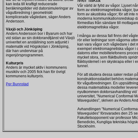
Mer fakta
kan leda till kraftigt reducerade
Vår värld är fylld av vågor. Ljuset nå
beräkningstider vid datorsimuleringar av
form av elektromagnetiska vågor, lju
vågutbredning i geometriskt
form av akustiska vågor; för att inte
komplicerade vågledare, säger Anders
moderna kommunikationsredskap d
Andersson.
förmedlas från sändare till mottagare
elektromagnetiska vågor.
Växjö och Jönköping
Anders Andersson bor i Byarum och har
I många av dessa fall finns det vågle
vid sidan av sin doktorandtjänst vid Växjö
rör eller ledningar som vågorna utbre
univeritet en anställning som adjunkt i
kan vara vågor och vågledare i det myc
matematik vid Högskolan i Jönköping,
exempel elektromagnetiska vågor i d
där han undervisar på
datorns eller mobiltelefonens process
ingenjörsprogrammen.
mycket stora, som fläktbullrets spridn
fläktsystemet i en skyskrapa eller i e
Kulturpris
tunnel.
Anders är mycket aktiv i kommunens
musikliv och 2005 fick han för övrigt
För att studera dessa saker redan p
kommunens kulturpris.
konstruktionsstadiet behövs matema
för vågutbredningen. En uppsättning
Per Bunnstad
dessa matematiska modeller leverer
nyutkommen doktorsavhandling vid
universitet, ”Numerical Conformal M
Waveguides”, skriven av Anders An
Avhandlingen ”Numerical Conformal
Waveguides” försvarades den 25 s
Fakultetsopponent var professor Mi
Benedicks, Kungliga tekniska högsk
Stockholm.