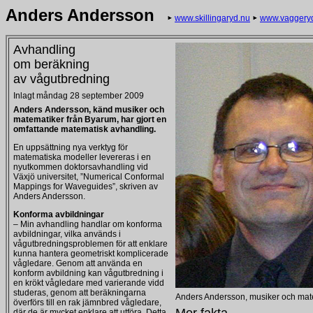
Anders Andersson
www.skillingaryd.nu
www.vaggery
Avhandling
om beräkning
av vågutbredning
Inlagt måndag 28 september 2009
Anders Andersson, känd musiker och
matematiker från Byarum, har gjort en
omfattande matematisk avhandling.
En uppsättning nya verktyg för
matematiska modeller levereras i en
nyutkommen doktorsavhandling vid
Växjö universitet, ”Numerical Conformal
Mappings for Waveguides”, skriven av
Anders Andersson.
Konforma avbildningar
– Min avhandling handlar om konforma
avbildningar, vilka används i
vågutbredningsproblemen för att enklare
kunna hantera geometriskt komplicerade
vågledare. Genom att använda en
konform avbildning kan vågutbredning i
en krökt vågledare med varierande vidd
studeras, genom att beräkningarna
Anders Andersson, musiker och mat
överförs till en rak jämnbred vågledare,
där de är mycket enklare att utföra. Detta