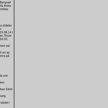
 Bergvall
la friska
å mötas
ta dräkter
r.
15.08.14 i
nen Thure
10.03,
knen var
ch en av
inns på
da von
blev
sac Elliot
berg.
itetet i