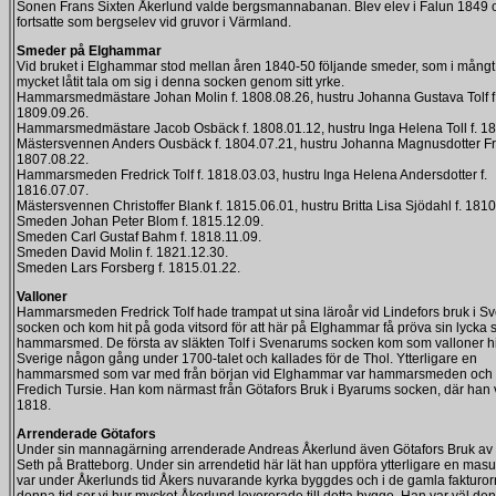
Sonen Frans Sixten Åkerlund valde bergsmannabanan. Blev elev i Falun 1849 
fortsatte som bergselev vid gruvor i Värmland.
Smeder på Elghammar
Vid bruket i Elghammar stod mellan åren 1840-50 följande smeder, som i mångt
mycket låtit tala om sig i denna socken genom sitt yrke.
Hammarsmedmästare Johan Molin f. 1808.08.26, hustru Johanna Gustava Tolf f
1809.09.26.
Hammarsmedmästare Jacob Osbäck f. 1808.01.12, hustru Inga Helena Toll f. 18
Mästersvennen Anders Ousbäck f. 1804.07.21, hustru Johanna Magnusdotter Fri
1807.08.22.
Hammarsmeden Fredrick Tolf f. 1818.03.03, hustru Inga Helena Andersdotter f.
1816.07.07.
Mästersvennen Christoffer Blank f. 1815.06.01, hustru Britta Lisa Sjödahl f. 1810
Smeden Johan Peter Blom f. 1815.12.09.
Smeden Carl Gustaf Bahm f. 1818.11.09.
Smeden David Molin f. 1821.12.30.
Smeden Lars Forsberg f. 1815.01.22.
Valloner
Hammarsmeden Fredrick Tolf hade trampat ut sina läroår vid Lindefors bruk i 
socken och kom hit på goda vitsord för att här på Elghammar få pröva sin lycka
hammarsmed. De första av släkten Tolf i Svenarums socken kom som valloner hit 
Sverige någon gång under 1700-talet och kallades för de Thol. Ytterligare en
hammarsmed som var med från början vid Elghammar var hammarsmeden och 
Fredich Tursie. Han kom närmast från Götafors Bruk i Byarums socken, där han 
1818.
Arrenderade Götafors
Under sin mannagärning arrenderade Andreas Åkerlund även Götafors Bruk av
Seth på Bratteborg. Under sin arrendetid här lät han uppföra ytterligare en mas
var under Åkerlunds tid Åkers nuvarande kyrka byggdes och i de gamla fakturor