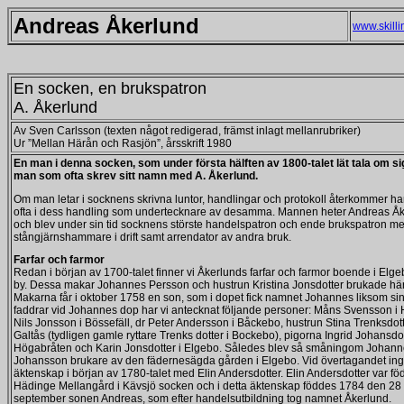
Andreas Åkerlund
www.skilli
En socken, en brukspatron
A. Åkerlund
Av Sven Carlsson (texten något redigerad, främst inlagt mellanrubriker)
Ur ”Mellan Härån och Rasjön”, årsskrift 1980
En man i denna socken, som under första hälften av 1800-talet lät tala om si
man som ofta skrev sitt namn med A. Åkerlund.
Om man letar i socknens skrivna luntor, handlingar och protokoll återkommer 
ofta i dess handling som undertecknare av desamma. Mannen heter Andreas Å
och blev under sin tid socknens störste handelspatron och ende brukspatron m
stångjärnshammare i drift samt arrendator av andra bruk.
Farfar och farmor
Redan i början av 1700-talet finner vi Åkerlunds farfar och farmor boende i Elg
by. Dessa makar Johannes Persson och hustrun Kristina Jonsdotter brukade här
Makarna får i oktober 1758 en son, som i dopet fick namnet Johannes liksom sin
faddrar vid Johannes dop har vi antecknat följande personer: Måns Svensson i
Nils Jonsson i Bössefäll, dr Peter Andersson i Båckebo, hustrun Stina Trenksdott
Galtås (tydligen gamle ryttare Trenks dotter i Bockebo), pigorna Ingrid Johansdot
Högabråten och Karin Jonsdotter i Elgebo. Således blev så småningom Johan
Johansson brukare av den fädernesägda gården i Elgebo. Vid övertagandet ing
äktenskap i början av 1780-talet med Elin Andersdotter. Elin Andersdotter var föd
Hädinge Mellangård i Kävsjö socken och i detta äktenskap föddes 1784 den 28
september sonen Andreas, som efter handelsutbildning tog namnet Åkerlund.