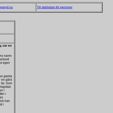
ngaryd.nu
Till startsidan för personer
g, var en
hans namn
kerlund
ed egen
ebo gamla
 en gård.
 far. Som
 Hagstad,
er i
ter i
nes
ick han
d i