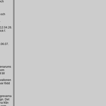
och
 och
.
12.04.26.
ck f.
.06.07.
Svenarums
 som
till
vallonen
var född
 grevarna
ugn. Det
na från