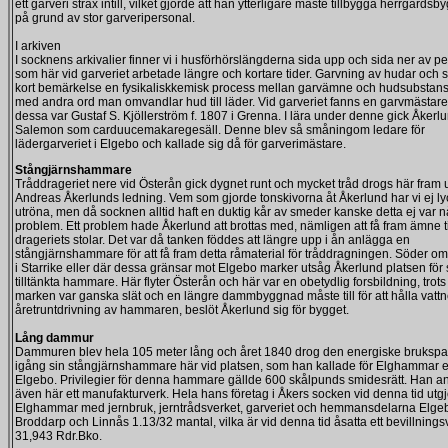
ett garveri strax intill, vilket gjorde att han ytterligare måste tillbygga herrgårds
på grund av stor garveripersonal.
I arkiven
I socknens arkivalier finner vi i husförhörslängderna sida upp och sida ner av p
som här vid garveriet arbetade längre och kortare tider. Garvning av hudar och s
kort bemärkelse en fysikaliskkemisk process mellan garvämne och hudsubstans,
med andra ord man omvandlar hud till läder. Vid garveriet fanns en garvmästare
dessa var Gustaf S. Kjöllerström f. 1807 i Grenna. I lära under denne gick Åkerl
Salemon som carduucemakaregesäll. Denne blev så småningom ledare för
lädergarveriet i Elgebo och kallade sig då för garverimästare.
Stångjärnshammare
Tråddrageriet nere vid Österån gick dygnet runt och mycket tråd drogs här fram
Andreas Åkerlunds ledning. Vem som gjorde tonskivorna åt Åkerlund har vi ej ly
utröna, men då socknen alltid haft en duktig kår av smeder kanske detta ej var 
problem. Ett problem hade Åkerlund att brottas med, nämligen att få fram ämne ti
drageriets stolar. Det var då tanken föddes att längre upp i ån anlägga en
stångjärnshammare för att få fram detta råmaterial för tråddragningen. Söder o
i Starrike eller där dessa gränsar mot Elgebo marker utsåg Åkerlund platsen för 
tilltänkta hammare. Här flyter Österån och här var en obetydlig forsbildning, trots 
marken var ganska slät och en längre dammbyggnad måste till för att hålla vattne
åretruntdrivning av hammaren, beslöt Åkerlund sig för bygget.
Lång dammur
Dammuren blev hela 105 meter lång och året 1840 drog den energiske brukspa
igång sin stångjärnshammare här vid platsen, som han kallade för Elghammar e
Elgebo. Privilegier för denna hammare gällde 600 skålpunds smidesrätt. Han a
även här ett manufakturverk. Hela hans företag i Åkers socken vid denna tid utg
Elghammar med jernbruk, jerntrådsverket, garveriet och hemmansdelarna Elge
Broddarp och Linnås 1.13/32 mantal, vilka är vid denna tid åsatta ett bevillning
31,943 Rdr.Bko.