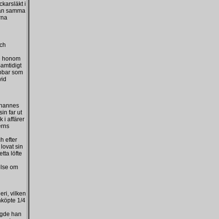
karsläkt i
från samma
rna
och
e honom
Samtidigt
ubbar som
vid
ohannes
in far ut
 i affärer
erns
h efter
lovat sin
tta löfte
telse om
ri, vilken
nköpte 1/4
ggde han