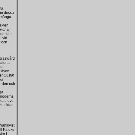
sta
om dessa
m många
läkten
ittnar
edom om
n vid
 och
prästgård
dalena,
ska
et även
er Gustaf
ka
erden och
nga
h moderns
ka blevo
vid sidan
Wahlkvist,
ll Pafdke,
ter i