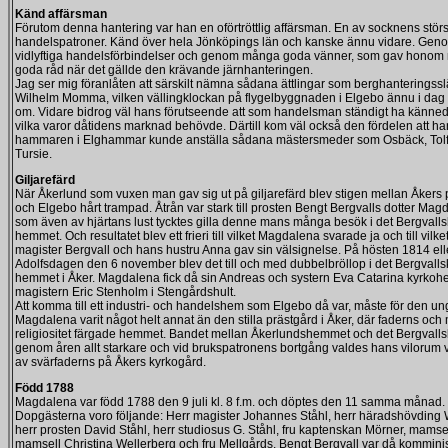
Känd affärsman
Förutom denna hantering var han en oförtröttlig affärsman. En av socknens stör
handelspatroner. Känd över hela Jönköpings län och kanske ännu vidare. Gen
vidlyftiga handelsförbindelser och genom många goda vänner, som gav hono
goda råd när det gällde den krävande järnhanteringen.
Jag ser mig föranlåten att särskilt nämna sådana ättlingar som berghanteringss
Wilhelm Momma, vilken vällingklockan på flygelbyggnaden i Elgebo ännu i dag v
om. Vidare bidrog väl hans förutseende att som handelsman ständigt ha känn
vilka varor dåtidens marknad behövde. Därtill kom väl också den fördelen att ha
hammaren i Elghammar kunde anställa sådana mästersmeder som Osbäck, Tolf
Tursie.
Giljarefärd
När Åkerlund som vuxen man gav sig ut på giljarefärd blev stigen mellan Åkers 
och Elgebo hårt trampad. Åtrån var stark till prosten Bengt Bergvalls dotter Mag
som även av hjärtans lust tycktes gilla denne mans många besök i det Bergvall
hemmet. Och resultatet blev ett frieri till vilket Magdalena svarade ja och till vilk
magister Bergvall och hans hustru Anna gav sin välsignelse. På hösten 1814 ell
Adolfsdagen den 6 november blev det till och med dubbelbröllop i det Bergvalls
hemmet i Åker. Magdalena fick då sin Andreas och systern Eva Catarina kyrkoh
magistern Eric Stenholm i Stengårdshult.
Att komma till ett industri- och handelshem som Elgebo då var, måste för den u
Magdalena varit något helt annat än den stilla prästgård i Åker, där faderns oc
religiositet färgade hemmet. Bandet mellan Åkerlundshemmet och det Bergvalls
genom åren allt starkare och vid brukspatronens bortgång valdes hans vilorum 
av svärfaderns på Åkers kyrkogård.
Född 1788
Magdalena var född 1788 den 9 juli kl. 8 f.m. och döptes den 11 samma månad.
Dopgästerna voro följande: Herr magister Johannes Ståhl, herr häradshövding 
herr prosten David Ståhl, herr studiosus G. Ståhl, fru kaptenskan Mörner, mamse
mamsell Christina Wellerberg och fru Mellgårds. Bengt Bergvall var då komminis