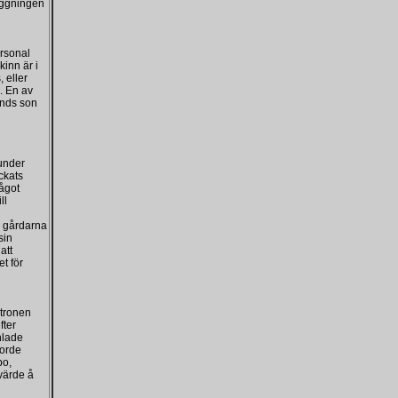
byggningen
ersonal
kinn är i
 eller
. En av
unds son
 under
ckats
något
ll
m gårdarna
sin
att
t för
tronen
fter
nlade
jorde
bo,
svärde å