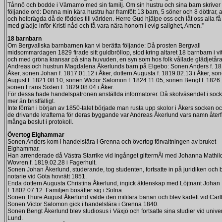
Tånnö och bodde i Värnamo med sin familj. Om sin hustru och sina barn skriver
följande ord: Denna min kära hustru har framfött 13 barn, 5 söner och 8 döttrar, al
och helbrägda då de föddes till världen. Herre Gud hjälpe oss och låt oss alla f
med glädje inför Kristi nåd och få vara nära honom i evig salighet, Amen.”
18 barnbarn
Om Bergvallska barnbarnen kan vi berätta följande: Då prosten Bergvall
midsommardagen 1829 firade sitt guldbröllop, stod kring altaret 18 barnbarn i vi
och med gröna kransar på sina huvuden, en syn som hos folk vållade glädjetåra
Andreas och hustrun Magdalena Åkerlunds barn på Elgebo: Sonen Anders f. 18
Åker, sonen Johan f. 1817.01.12 i Åker, dottern Augusta f. 1819.02.13 i Åker, so
August f. 1821.08.10, sonen Wictor Salomon f. 1824.11.05, sonen Bengt f. 1826.
sonen Frans Sixten f. 1829.08.04 i Åker.
För dessa hade handelspatronen anställda informatorer. Då skolväsendet i soc
mer än bristfälligt.
Inte förrän i början av 1850-talet började man rusta upp skolor i Åkers socken o
de drivande krafterna för deras byggande var Andreas Åkerlund vars namn återf
många beslut i protokoll.
Övertog Elghammar
Sonen Anders kom i handelslära i Grenna och övertog förvaltningen av bruket
Elghammar.
Han arrenderade då Västra Starrike vid ingånget giftermÂl med Johanna Mathil
Wovren f. 1819.02.28 i Fagerhult.
Sonen Johan Åkerlund, studerande, tog studenten, fortsatte in på juridiken och 
notarie vid Göta hovrätt 1851.
Enda dottern Augusta Christina Åkerlund, ingick äktenskap med Löjtnant Johan I
f. 1802.07.12. Familjen bosätter sig i Solna.
Sonen Thure August Åkerlund valde den militära banan och blev kadett vid Carl
Sonen Victor Salomon gick i handelslära i Grenna 1840.
Sonen Bengt Åkerlund blev studiosus i Växjö och fortsatte sina studier vid univers
Lund.