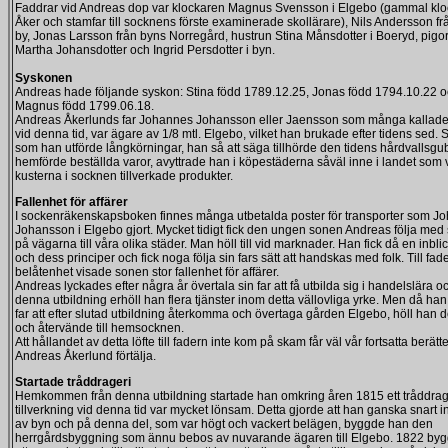
Faddrar vid Andreas dop var klockaren Magnus Svensson i Elgebo (gammal kloc
Åker och stamfar till socknens förste examinerade skollärare), Nils Andersson 
by, Jonas Larsson från byns Norregård, hustrun Stina Månsdotter i Boeryd, pigo
Martha Johansdotter och Ingrid Persdotter i byn.
Syskonen
Andreas hade följande syskon: Stina född 1789.12.25, Jonas född 1794.10.22 
Magnus född 1799.06.18.
Andreas Åkerlunds far Johannes Johansson eller Jaensson som många kallad
vid denna tid, var ägare av 1/8 mtl. Elgebo, vilket han brukade efter tidens sed. 
som han utförde långkörningar, han så att säga tillhörde den tidens hårdvallsg
hemförde beställda varor, avyttrade han i köpestäderna såväl inne i landet som 
kusterna i socknen tillverkade produkter.
Fallenhet för affärer
I sockenräkenskapsboken finnes många utbetalda poster för transporter som J
Johansson i Elgebo gjort. Mycket tidigt fick den ungen sonen Andreas följa med s
på vägarna till våra olika städer. Man höll till vid marknader. Han fick då en inblick
och dess principer och fick noga följa sin fars sätt att handskas med folk. Till fad
belåtenhet visade sonen stor fallenhet för affärer.
Andreas lyckades efter några år övertala sin far att få utbilda sig i handelslära oc
denna utbildning erhöll han flera tjänster inom detta vällovliga yrke. Men då han 
far att efter slutad utbildning återkomma och övertaga gården Elgebo, höll han de
och återvände till hemsocknen.
Att hållandet av detta löfte till fadern inte kom på skam får väl vår fortsatta berät
Andreas Åkerlund förtälja.
Startade tråddrageri
Hemkommen från denna utbildning startade han omkring åren 1815 ett tråddrage
tillverkning vid denna tid var mycket lönsam. Detta gjorde att han ganska snart i
av byn och på denna del, som var högt och vackert belägen, byggde han den
herrgårdsbyggning som ännu bebos av nuvarande ägaren till Elgebo. 1822 by