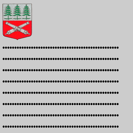
•••••••••••••••••••••••••••••••••••••••••••••••••
•••••••••••••••••••••••••••••••••••••••••••••••••
•••••••••••••••••••••••••••••••••••••••••••••••••
•••••••••••••••••••••••••••••••••••••••••••••••••
•••••••••••••••••••••••••••••••••••••••••••••••••
•••••••••••••••••••••••••••••••••••••••••••••••••
•••••••••••••••••••••••••••••••••••••••••••••••••
•••••••••••••••••••••••••••••••••••••••••••••••••